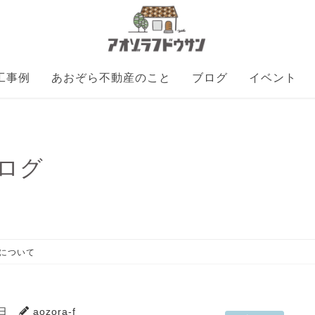
工事例
あおぞら不動産のこと
ブログ
イベント
ログ
業について
8日
aozora-f